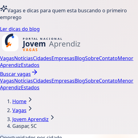
Vagas e dicas para quem esta buscando o primeiro
emprego
Ler dicas do blog
Vagas
Notícias
Cidades
Empresas
Blog
Sobre
Contato
Menor
Aprendiz
Estados
Buscar vagas
Vagas
Notícias
Cidades
Empresas
Blog
Sobre
Contato
Menor
Aprendiz
Estados
Home
Vagas
Jovem Aprendiz
Gaspar, SC
Oportunidades por cidade