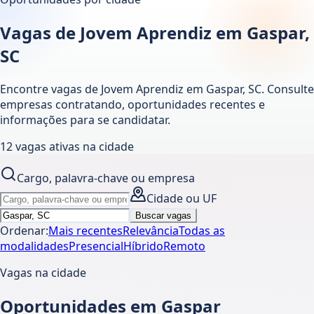
Vagas de Jovem Aprendiz em Gaspar,
SC
Encontre vagas de Jovem Aprendiz em
Gaspar
,
SC
. Consulte
empresas contratando, oportunidades recentes e
informações para se candidatar.
12
vagas ativas
na cidade
Cargo, palavra-chave ou empresa
Cidade ou UF
Buscar vagas
Ordenar:
Mais recentes
Relevância
Todas as
modalidades
Presencial
Híbrido
Remoto
Vagas na cidade
Oportunidades em Gaspar