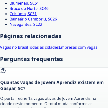
Blumenau
,
SC
51
Braço do Norte
,
SC
46
Criciúma
,
SC
31
Balneário Camboriú
,
SC
26
Navegantes
,
SC
22
Páginas relacionadas
Vagas no Brasil
Todas as cidades
Empresas com vagas
Perguntas frequentes
Quantas vagas de Jovem Aprendiz existem em
Gaspar, SC?
O portal reúne 12 vagas ativas de Jovem Aprendiz na
cidade neste momento. O total muda conforme as