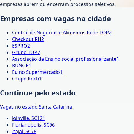
empresas abrem ou encerram processos seletivos.
Empresas com vagas na cidade
Central de Negócios e Alimentos Rede TOP
2
Checkout RH
2
ESPRO
2
Grupo TOP
2
Associação de Ensino social profissionalizante
1
BUNGE
1
Eu no Supermercado
1
Grupo Koch
1
Continue pelo estado
Vagas no estado
Santa Catarina
Joinville
,
SC
121
Florianópolis
,
SC
96
Itajaí
,
SC
78