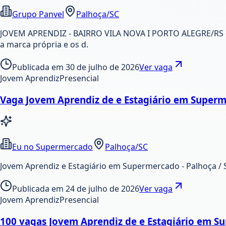
Grupo Panvel
Palhoça/SC
JOVEM APRENDIZ - BAIRRO VILA NOVA I PORTO ALEGRE/RS em
a marca própria e os d.
Publicada em
30 de julho de 2026
Ver vaga
Jovem Aprendiz
Presencial
Vaga Jovem Aprendiz de e Estagiário em Superm
Eu no Supermercado
Palhoça/SC
Jovem Aprendiz e Estagiário em Supermercado - Palhoça / 
Publicada em
24 de julho de 2026
Ver vaga
Jovem Aprendiz
Presencial
100 vagas Jovem Aprendiz de e Estagiário em S