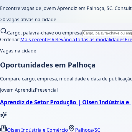
Encontre vagas de Jovem Aprendiz em
Palhoça
,
SC
. Consul
20
vagas ativas
na cidade
Cargo, palavra-chave ou empresa
Ordenar:
Mais recentes
Relevância
Todas as modalidades
Pre
Vagas na cidade
Oportunidades em Palhoça
Compare cargo, empresa, modalidade e data de publicação.
Jovem Aprendiz
Presencial
Aprendiz de Setor Produção | Olsen Indústria e 
Olsen Indústria e Comércio
Palhoça/SC