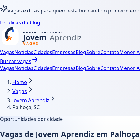
Vagas e dicas para quem esta buscando o primeiro em
Ler dicas do blog
Vagas
Notícias
Cidades
Empresas
Blog
Sobre
Contato
Menor A
Buscar vagas
Vagas
Notícias
Cidades
Empresas
Blog
Sobre
Contato
Menor A
Home
Vagas
Jovem Aprendiz
Palhoça, SC
Oportunidades por cidade
Vagas de Jovem Aprendiz em Palhoça