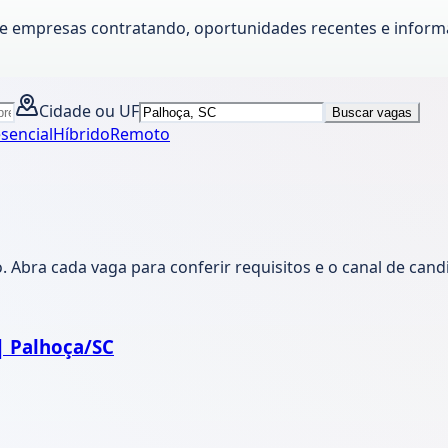
te empresas contratando, oportunidades recentes e informa
Cidade ou UF
Buscar vagas
sencial
Híbrido
Remoto
 Abra cada vaga para conferir requisitos e o canal de can
| Palhoça/SC