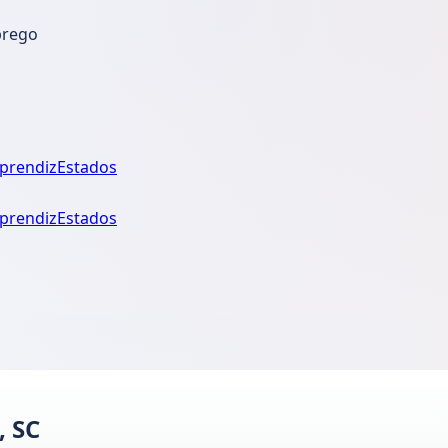
prego
prendiz
Estados
prendiz
Estados
, SC