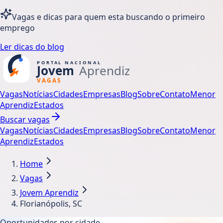
Vagas e dicas para quem esta buscando o primeiro
emprego
Ler dicas do blog
Vagas
Notícias
Cidades
Empresas
Blog
Sobre
Contato
Menor
Aprendiz
Estados
Buscar vagas
Vagas
Notícias
Cidades
Empresas
Blog
Sobre
Contato
Menor
Aprendiz
Estados
Home
Vagas
Jovem Aprendiz
Florianópolis, SC
Oportunidades por cidade