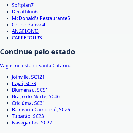
Softplan
7
Decathlon
6
McDonald's Restaurante
5
Grupo Panvel
4
ANGELONI
3
CARREFOUR
3
Continue pelo estado
Vagas no estado
Santa Catarina
Joinville
,
SC
121
Itajaí
,
SC
79
Blumenau
,
SC
51
Braço do Norte
,
SC
46
Criciúma
,
SC
31
Balneário Camboriú
,
SC
26
Tubarão
,
SC
23
Navegantes
,
SC
22