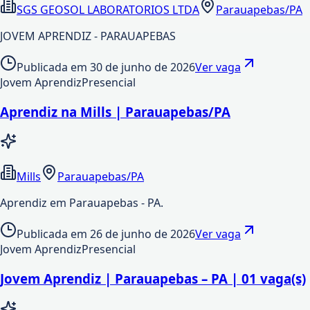
SGS GEOSOL LABORATORIOS LTDA
Parauapebas/PA
JOVEM APRENDIZ - PARAUAPEBAS
Publicada em
30 de junho de 2026
Ver vaga
Jovem Aprendiz
Presencial
Aprendiz na Mills | Parauapebas/PA
Mills
Parauapebas/PA
Aprendiz em Parauapebas - PA.
Publicada em
26 de junho de 2026
Ver vaga
Jovem Aprendiz
Presencial
Jovem Aprendiz | Parauapebas – PA | 01 vaga(s)