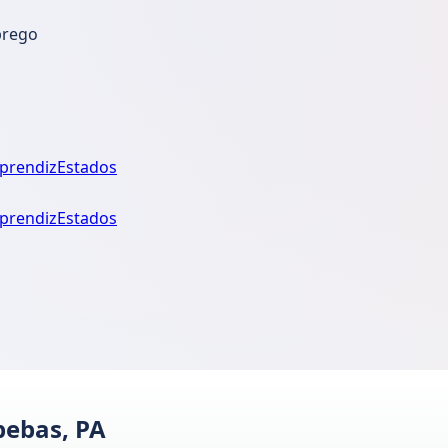
prego
prendiz
Estados
prendiz
Estados
pebas, PA