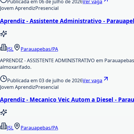
Publicada em
06 de julho de 2026
Ver vaga
Jovem Aprendiz
Presencial
Aprendiz - Assistente Administrativo - Parauap
JSL
Parauapebas/PA
APRENDIZ - ASSISTENTE ADMINISTRATIVO em Parauapebas - P
almoxarifado.
Publicada em
03 de julho de 2026
Ver vaga
Jovem Aprendiz
Presencial
Aprendiz - Mecanico Veic Autom a Diesel - Par
JSL
Parauapebas/PA