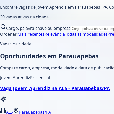
Encontre vagas de Jovem Aprendiz em
Parauapebas
,
PA
. C
20
vagas ativas
na cidade
Cargo, palavra-chave ou empresa
Ordenar:
Mais recentes
Relevância
Todas as modalidades
Pre
Vagas na cidade
Oportunidades em Parauapebas
Compare cargo, empresa, modalidade e data de publicação.
Jovem Aprendiz
Presencial
Vaga Jovem Aprendiz na ALS - Parauapebas/PA
ALS
Parauapebas/PA