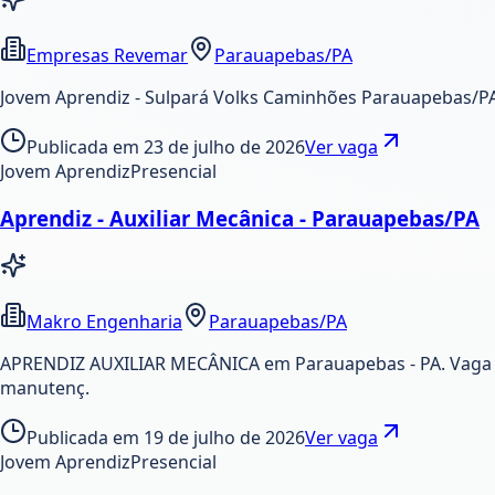
Empresas Revemar
Parauapebas/PA
Jovem Aprendiz - Sulpará Volks Caminhões Parauapebas/P
Publicada em
23 de julho de 2026
Ver vaga
Jovem Aprendiz
Presencial
Aprendiz - Auxiliar Mecânica - Parauapebas/PA
Makro Engenharia
Parauapebas/PA
APRENDIZ AUXILIAR MECÂNICA em Parauapebas - PA. Vaga c
manutenç.
Publicada em
19 de julho de 2026
Ver vaga
Jovem Aprendiz
Presencial