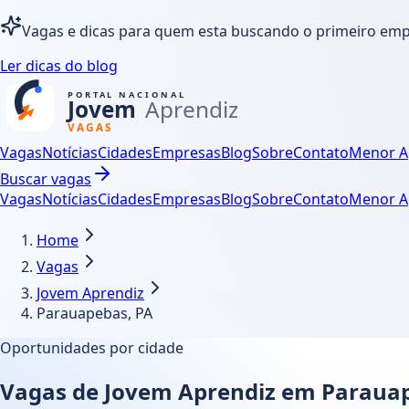
Vagas e dicas para quem esta buscando o primeiro em
Ler dicas do blog
Vagas
Notícias
Cidades
Empresas
Blog
Sobre
Contato
Menor A
Buscar vagas
Vagas
Notícias
Cidades
Empresas
Blog
Sobre
Contato
Menor A
Home
Vagas
Jovem Aprendiz
Parauapebas, PA
Oportunidades por cidade
Vagas de Jovem Aprendiz em Paraua