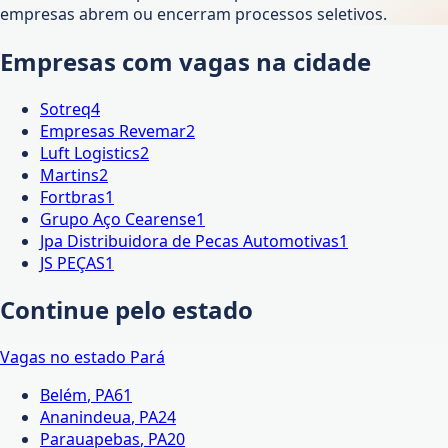
empresas abrem ou encerram processos seletivos.
Empresas com vagas na cidade
Sotreq
4
Empresas Revemar
2
Luft Logistics
2
Martins
2
Fortbras
1
Grupo Aço Cearense
1
Jpa Distribuidora de Pecas Automotivas
1
JS PEÇAS
1
Continue pelo estado
Vagas no estado
Pará
Belém
,
PA
61
Ananindeua
,
PA
24
Parauapebas
,
PA
20