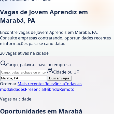
Vagas de Jovem Aprendiz em
Marabá, PA
Encontre vagas de Jovem Aprendiz em
Marabá
,
PA
.
Consulte empresas contratando, oportunidades recentes
e informações para se candidatar.
20
vagas ativas
na cidade
Cargo, palavra-chave ou empresa
Cidade ou UF
Buscar vagas
Ordenar:
Mais recentes
Relevância
Todas as
modalidades
Presencial
Híbrido
Remoto
Vagas na cidade
Oportunidades em Marabá