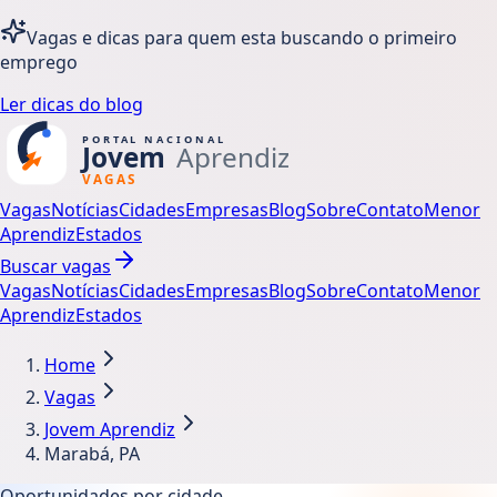
Vagas e dicas para quem esta buscando o primeiro
emprego
Ler dicas do blog
Vagas
Notícias
Cidades
Empresas
Blog
Sobre
Contato
Menor
Aprendiz
Estados
Buscar vagas
Vagas
Notícias
Cidades
Empresas
Blog
Sobre
Contato
Menor
Aprendiz
Estados
Home
Vagas
Jovem Aprendiz
Marabá, PA
Oportunidades por cidade