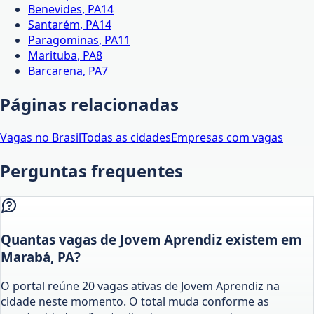
Benevides
,
PA
14
Santarém
,
PA
14
Paragominas
,
PA
11
Marituba
,
PA
8
Barcarena
,
PA
7
Páginas relacionadas
Vagas no Brasil
Todas as cidades
Empresas com vagas
Perguntas frequentes
Quantas vagas de Jovem Aprendiz existem em
Marabá, PA?
O portal reúne 20 vagas ativas de Jovem Aprendiz na
cidade neste momento. O total muda conforme as