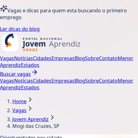
Vagas e dicas para quem esta buscando o primeiro
emprego
Ler dicas do blog
Vagas
Notícias
Cidades
Empresas
Blog
Sobre
Contato
Menor
Aprendiz
Estados
Buscar vagas
Vagas
Notícias
Cidades
Empresas
Blog
Sobre
Contato
Menor
Aprendiz
Estados
Home
Vagas
Jovem Aprendiz
Mogi das Cruzes, SP
Oportunidades por cidade