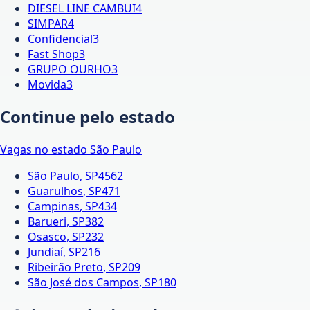
DIESEL LINE CAMBUI
4
SIMPAR
4
Confidencial
3
Fast Shop
3
GRUPO OURHO
3
Movida
3
Continue pelo estado
Vagas no estado
São Paulo
São Paulo
,
SP
4562
Guarulhos
,
SP
471
Campinas
,
SP
434
Barueri
,
SP
382
Osasco
,
SP
232
Jundiaí
,
SP
216
Ribeirão Preto
,
SP
209
São José dos Campos
,
SP
180