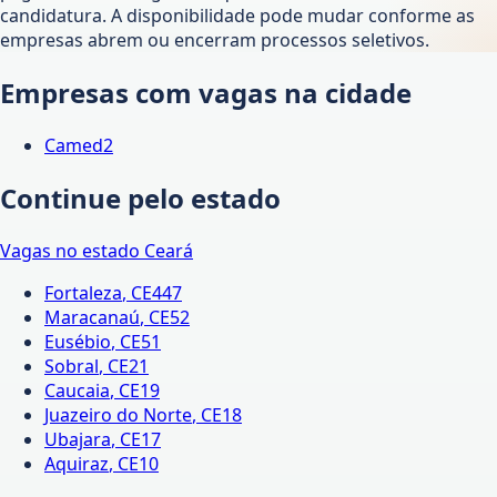
candidatura. A disponibilidade pode mudar conforme as
empresas abrem ou encerram processos seletivos.
Empresas com vagas na cidade
Camed
2
Continue pelo estado
Vagas no estado
Ceará
Fortaleza
,
CE
447
Maracanaú
,
CE
52
Eusébio
,
CE
51
Sobral
,
CE
21
Caucaia
,
CE
19
Juazeiro do Norte
,
CE
18
Ubajara
,
CE
17
Aquiraz
,
CE
10