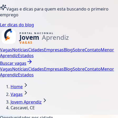
Vagas e dicas para quem esta buscando o primeiro
emprego
Ler dicas do blog
Vagas
Notícias
Cidades
Empresas
Blog
Sobre
Contato
Menor
Aprendiz
Estados
Buscar vagas
Vagas
Notícias
Cidades
Empresas
Blog
Sobre
Contato
Menor
Aprendiz
Estados
Home
Vagas
Jovem Aprendiz
Cascavel, CE
Oportunidades por cidade