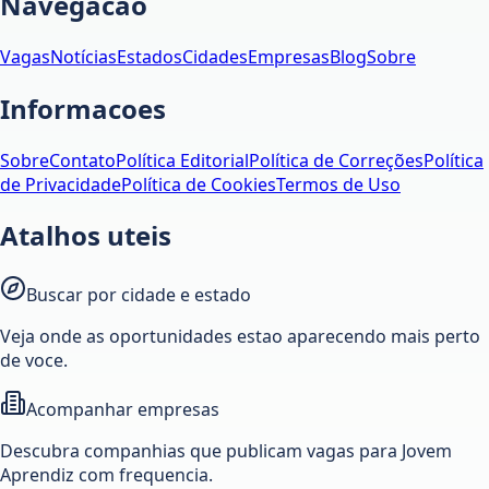
Navegacao
Vagas
Notícias
Estados
Cidades
Empresas
Blog
Sobre
Informacoes
Sobre
Contato
Política Editorial
Política de Correções
Política
de Privacidade
Política de Cookies
Termos de Uso
Atalhos uteis
Buscar por cidade e estado
Veja onde as oportunidades estao aparecendo mais perto
de voce.
Acompanhar empresas
Descubra companhias que publicam vagas para Jovem
Aprendiz com frequencia.