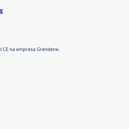
CE
al CE na empresa Grendene.