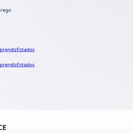
prego
prendiz
Estados
prendiz
Estados
CE