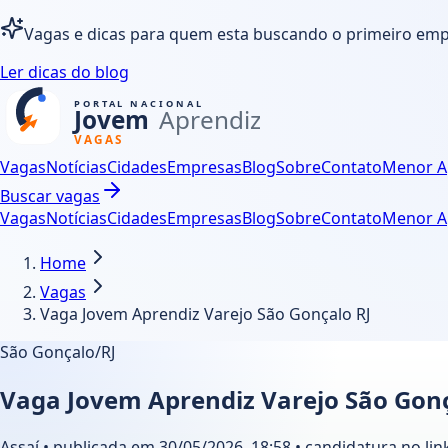
Vagas e dicas para quem esta buscando o primeiro em
Ler dicas do blog
Vagas
Notícias
Cidades
Empresas
Blog
Sobre
Contato
Menor A
Buscar vagas
Vagas
Notícias
Cidades
Empresas
Blog
Sobre
Contato
Menor A
Home
Vagas
Vaga Jovem Aprendiz Varejo São Gonçalo RJ
São Gonçalo/RJ
Vaga Jovem Aprendiz Varejo São Gonç
Assaí • publicada em 30/05/2026, 18:58 • candidatura no lin