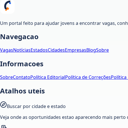
Um portal feito para ajudar jovens a encontrar vagas, co
Navegacao
Vagas
Notícias
Estados
Cidades
Empresas
Blog
Sobre
Informacoes
Sobre
Contato
Política Editorial
Política de Correções
Política
Atalhos uteis
Buscar por cidade e estado
Veja onde as oportunidades estao aparecendo mais perto 