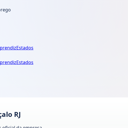
prego
prendiz
Estados
prendiz
Estados
alo RJ
k oficial da empresa