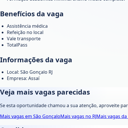
Benefícios da vaga
Assistência médica
Refeição no local
Vale transporte
TotalPass
Informações da vaga
Local: São Gonçalo RJ
Empresa: Assaí
Veja mais vagas parecidas
Se esta oportunidade chamou a sua atenção, aproveite pa
Mais vagas em
São Gonçalo
Mais vagas no
RJ
Mais vagas da