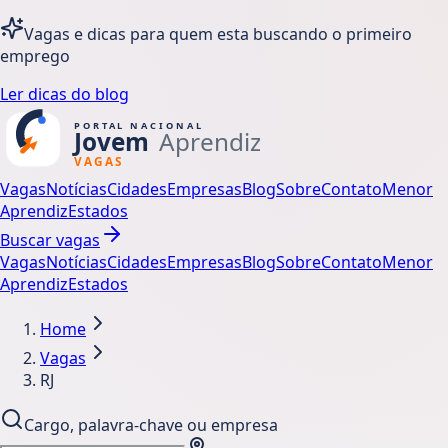
Vagas e dicas para quem esta buscando o primeiro
emprego
Ler dicas do blog
Vagas
Notícias
Cidades
Empresas
Blog
Sobre
Contato
Menor
Aprendiz
Estados
Buscar vagas
Vagas
Notícias
Cidades
Empresas
Blog
Sobre
Contato
Menor
Aprendiz
Estados
Home
Vagas
RJ
Cargo, palavra-chave ou empresa