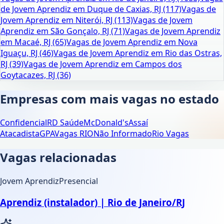
de Jovem Aprendiz em Duque de Caxias, RJ (117)
Vagas de
Jovem Aprendiz em Niterói, RJ (113)
Vagas de Jovem
Aprendiz em São Gonçalo, RJ (71)
Vagas de Jovem Aprendiz
em Macaé, RJ (65)
Vagas de Jovem Aprendiz em Nova
Iguaçu, RJ (46)
Vagas de Jovem Aprendiz em Rio das Ostras,
RJ (39)
Vagas de Jovem Aprendiz em Campos dos
Goytacazes, RJ (36)
Empresas com mais vagas no estado
Confidencial
RD Saúde
McDonald's
Assaí
Atacadista
GPA
Vagas RIO
Não Informado
Rio Vagas
Vagas relacionadas
Jovem Aprendiz
Presencial
Aprendiz (instalador) | Rio de Janeiro/RJ