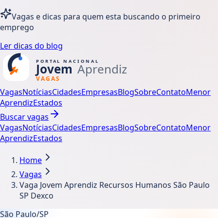
Vagas e dicas para quem esta buscando o primeiro
emprego
Ler dicas do blog
Vagas
Notícias
Cidades
Empresas
Blog
Sobre
Contato
Menor
Aprendiz
Estados
Buscar vagas
Vagas
Notícias
Cidades
Empresas
Blog
Sobre
Contato
Menor
Aprendiz
Estados
Home
Vagas
Vaga Jovem Aprendiz Recursos Humanos São Paulo
SP Dexco
São Paulo/SP