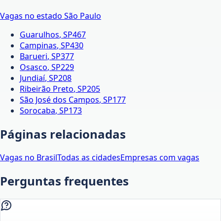
Vagas no estado
São Paulo
Guarulhos
,
SP
467
Campinas
,
SP
430
Barueri
,
SP
377
Osasco
,
SP
229
Jundiaí
,
SP
208
Ribeirão Preto
,
SP
205
São José dos Campos
,
SP
177
Sorocaba
,
SP
173
Páginas relacionadas
Vagas no Brasil
Todas as cidades
Empresas com vagas
Perguntas frequentes