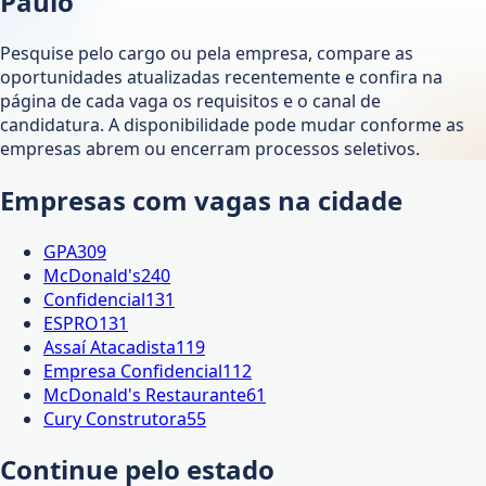
Paulo
Pesquise pelo cargo ou pela empresa, compare as
oportunidades atualizadas recentemente e confira na
página de cada vaga os requisitos e o canal de
candidatura. A disponibilidade pode mudar conforme as
empresas abrem ou encerram processos seletivos.
Empresas com vagas na cidade
GPA
309
McDonald's
240
Confidencial
131
ESPRO
131
Assaí Atacadista
119
Empresa Confidencial
112
McDonald's Restaurante
61
Cury Construtora
55
Continue pelo estado