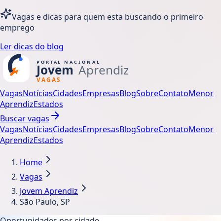
Vagas e dicas para quem esta buscando o primeiro
emprego
Ler dicas do blog
Vagas
Notícias
Cidades
Empresas
Blog
Sobre
Contato
Menor
Aprendiz
Estados
Buscar vagas
Vagas
Notícias
Cidades
Empresas
Blog
Sobre
Contato
Menor
Aprendiz
Estados
Home
Vagas
Jovem Aprendiz
São Paulo, SP
Oportunidades por cidade