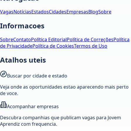
Vagas
Notícias
Estados
Cidades
Empresas
Blog
Sobre
Informacoes
Sobre
Contato
Política Editorial
Política de Correções
Política
de Privacidade
Política de Cookies
Termos de Uso
Atalhos uteis
Buscar por cidade e estado
Veja onde as oportunidades estao aparecendo mais perto
de voce.
Acompanhar empresas
Descubra companhias que publicam vagas para Jovem
Aprendiz com frequencia.