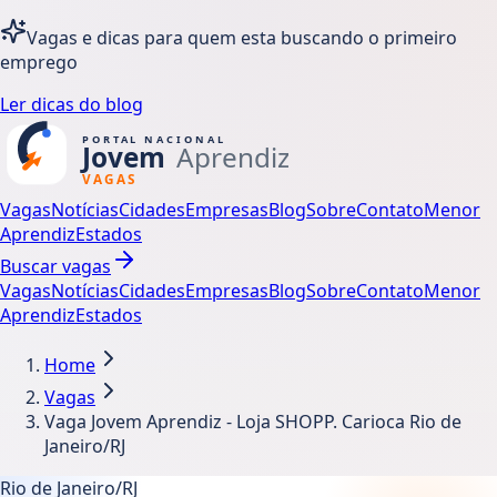
Vagas e dicas para quem esta buscando o primeiro
emprego
Ler dicas do blog
Vagas
Notícias
Cidades
Empresas
Blog
Sobre
Contato
Menor
Aprendiz
Estados
Buscar vagas
Vagas
Notícias
Cidades
Empresas
Blog
Sobre
Contato
Menor
Aprendiz
Estados
Home
Vagas
Vaga Jovem Aprendiz - Loja SHOPP. Carioca Rio de
Janeiro/RJ
Rio de Janeiro/RJ