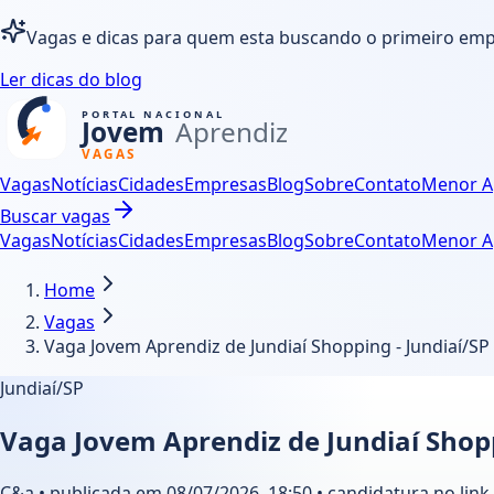
Vagas e dicas para quem esta buscando o primeiro em
Ler dicas do blog
Vagas
Notícias
Cidades
Empresas
Blog
Sobre
Contato
Menor A
Buscar vagas
Vagas
Notícias
Cidades
Empresas
Blog
Sobre
Contato
Menor A
Home
Vagas
Vaga Jovem Aprendiz de Jundiaí Shopping - Jundiaí/SP
Jundiaí/SP
Vaga Jovem Aprendiz de Jundiaí Shopp
C&a • publicada em 08/07/2026, 18:50 • candidatura no link