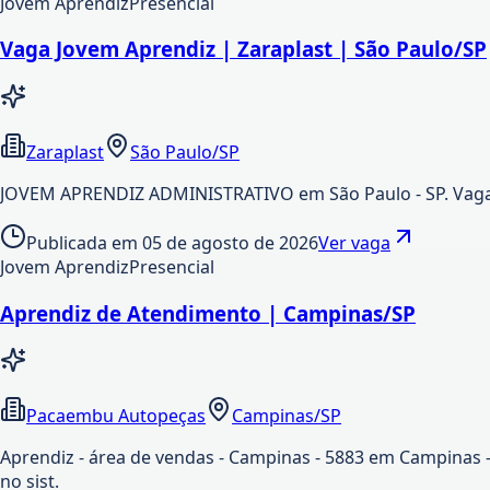
Jovem Aprendiz
Presencial
Vaga Jovem Aprendiz | Zaraplast | São Paulo/SP
Zaraplast
São Paulo/SP
JOVEM APRENDIZ ADMINISTRATIVO em São Paulo - SP. Vaga c
Publicada em
05 de agosto de 2026
Ver vaga
Jovem Aprendiz
Presencial
Aprendiz de Atendimento | Campinas/SP
Pacaembu Autopeças
Campinas/SP
Aprendiz - área de vendas - Campinas - 5883 em Campinas -
no sist.