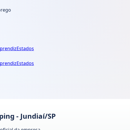
prego
prendiz
Estados
prendiz
Estados
ing - Jundiaí/SP
 oficial da empresa