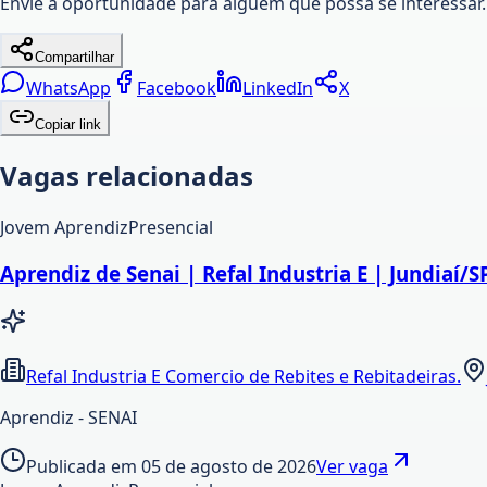
Envie a oportunidade para alguém que possa se interessar.
Compartilhar
WhatsApp
Facebook
LinkedIn
X
Copiar link
Vagas relacionadas
Jovem Aprendiz
Presencial
Aprendiz de Senai | Refal Industria E | Jundiaí/S
Refal Industria E Comercio de Rebites e Rebitadeiras.
Aprendiz - SENAI
Publicada em
05 de agosto de 2026
Ver vaga