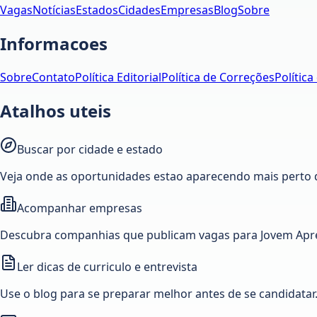
Vagas
Notícias
Estados
Cidades
Empresas
Blog
Sobre
Informacoes
Sobre
Contato
Política Editorial
Política de Correções
Política
Atalhos uteis
Buscar por cidade e estado
Veja onde as oportunidades estao aparecendo mais perto 
Acompanhar empresas
Descubra companhias que publicam vagas para Jovem Apre
Ler dicas de curriculo e entrevista
Use o blog para se preparar melhor antes de se candidatar