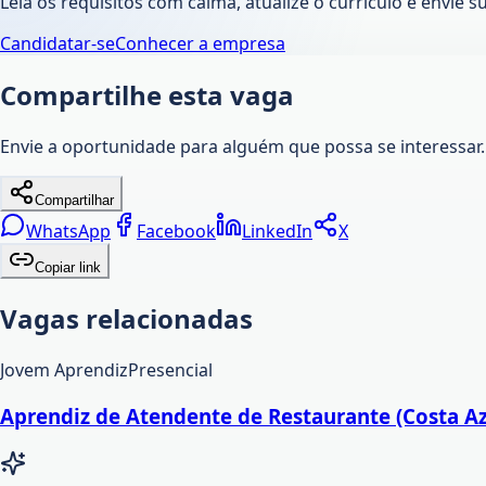
Leia os requisitos com calma, atualize o currículo e envie s
Candidatar-se
Conhecer a empresa
Compartilhe esta vaga
Envie a oportunidade para alguém que possa se interessar.
Compartilhar
WhatsApp
Facebook
LinkedIn
X
Copiar link
Vagas relacionadas
Jovem Aprendiz
Presencial
Aprendiz de Atendente de Restaurante (Costa Azu