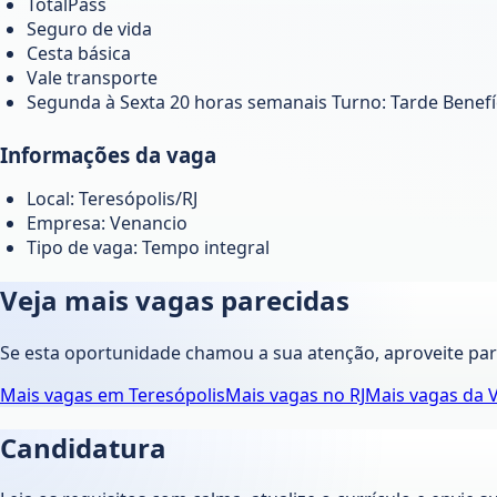
TotalPass
Seguro de vida
Cesta básica
Vale transporte
Segunda à Sexta 20 horas semanais Turno: Tarde Benefíc
Informações da vaga
Local: Teresópolis/RJ
Empresa: Venancio
Tipo de vaga: Tempo integral
Veja mais vagas parecidas
Se esta oportunidade chamou a sua atenção, aproveite pa
Mais vagas em
Teresópolis
Mais vagas no
RJ
Mais vagas da
Candidatura