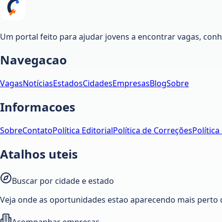
Um portal feito para ajudar jovens a encontrar vagas, co
Navegacao
Vagas
Notícias
Estados
Cidades
Empresas
Blog
Sobre
Informacoes
Sobre
Contato
Política Editorial
Política de Correções
Política
Atalhos uteis
Buscar por cidade e estado
Veja onde as oportunidades estao aparecendo mais perto 
Acompanhar empresas