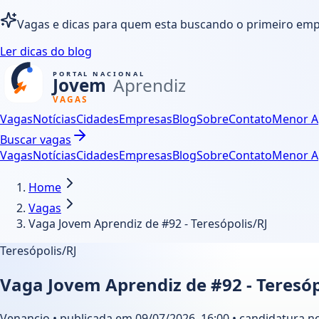
Vagas e dicas para quem esta buscando o primeiro em
Ler dicas do blog
Vagas
Notícias
Cidades
Empresas
Blog
Sobre
Contato
Menor A
Buscar vagas
Vagas
Notícias
Cidades
Empresas
Blog
Sobre
Contato
Menor A
Home
Vagas
Vaga Jovem Aprendiz de #92 - Teresópolis/RJ
Teresópolis/RJ
Vaga Jovem Aprendiz de #92 - Teresóp
Venancio • publicada em 09/07/2026, 16:00 • candidatura no