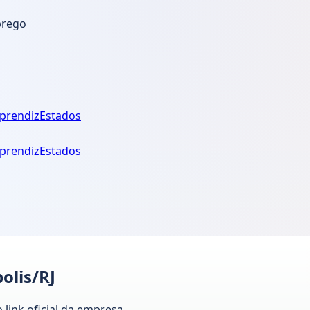
prego
prendiz
Estados
prendiz
Estados
olis/RJ
 link oficial da empresa