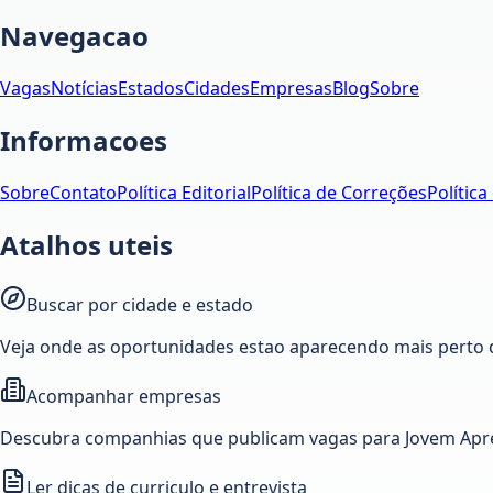
Navegacao
Vagas
Notícias
Estados
Cidades
Empresas
Blog
Sobre
Informacoes
Sobre
Contato
Política Editorial
Política de Correções
Política
Atalhos uteis
Buscar por cidade e estado
Veja onde as oportunidades estao aparecendo mais perto 
Acompanhar empresas
Descubra companhias que publicam vagas para Jovem Apre
Ler dicas de curriculo e entrevista