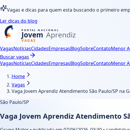
Vagas e dicas para quem esta buscando o primeiro em
Ler dicas do blog
Vagas
Notícias
Cidades
Empresas
Blog
Sobre
Contato
Menor A
Buscar vagas
Vagas
Notícias
Cidades
Empresas
Blog
Sobre
Contato
Menor A
Home
Vagas
Vaga Jovem Aprendiz Atendimento São Paulo/SP na 
São Paulo/SP
Vaga Jovem Aprendiz Atendimento Sã
Grupo Mater • publicada em 07/06/2026, 03:30 • candidatura