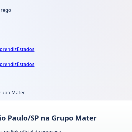
prego
prendiz
Estados
prendiz
Estados
Grupo Mater
o Paulo/SP na Grupo Mater
 no link oficial da empresa