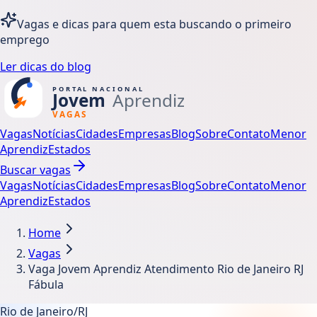
Vagas e dicas para quem esta buscando o primeiro
emprego
Ler dicas do blog
Vagas
Notícias
Cidades
Empresas
Blog
Sobre
Contato
Menor
Aprendiz
Estados
Buscar vagas
Vagas
Notícias
Cidades
Empresas
Blog
Sobre
Contato
Menor
Aprendiz
Estados
Home
Vagas
Vaga Jovem Aprendiz Atendimento Rio de Janeiro RJ
Fábula
Rio de Janeiro/RJ