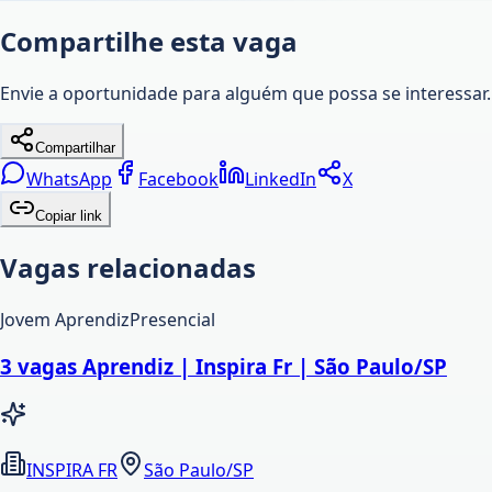
Compartilhe esta vaga
Envie a oportunidade para alguém que possa se interessar.
Compartilhar
WhatsApp
Facebook
LinkedIn
X
Copiar link
Vagas relacionadas
Jovem Aprendiz
Presencial
3 vagas Aprendiz | Inspira Fr | São Paulo/SP
INSPIRA FR
São Paulo/SP