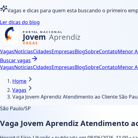
Vagas e dicas para quem esta buscando o primeiro em
Ler dicas do blog
Vagas
Notícias
Cidades
Empresas
Blog
Sobre
Contato
Menor A
Buscar vagas
Vagas
Notícias
Cidades
Empresas
Blog
Sobre
Contato
Menor A
Home
Vagas
Vaga Jovem Aprendiz Atendimento ao Cliente São Pau
São Paulo/SP
Vaga Jovem Aprendiz Atendimento ao 
Hospital Sírio-Libanês • publicada em 08/06/2026, 11:00 • c