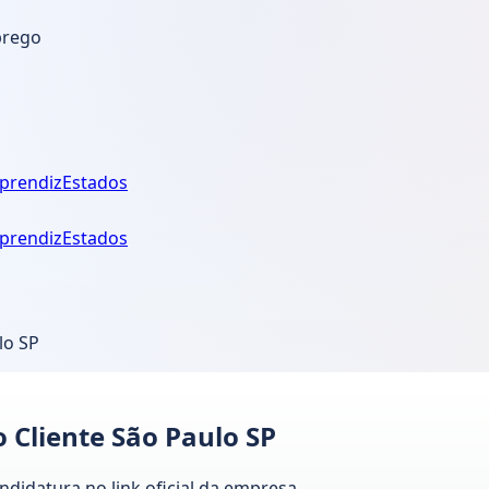
prego
prendiz
Estados
prendiz
Estados
lo SP
Cliente São Paulo SP
andidatura no link oficial da empresa