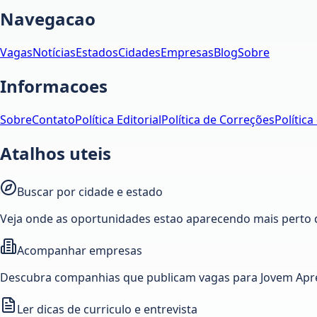
Navegacao
Vagas
Notícias
Estados
Cidades
Empresas
Blog
Sobre
Informacoes
Sobre
Contato
Política Editorial
Política de Correções
Política
Atalhos uteis
Buscar por cidade e estado
Veja onde as oportunidades estao aparecendo mais perto 
Acompanhar empresas
Descubra companhias que publicam vagas para Jovem Apre
Ler dicas de curriculo e entrevista