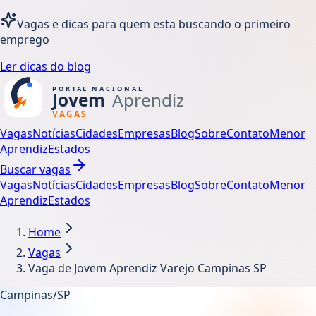
Vagas e dicas para quem esta buscando o primeiro
emprego
Ler dicas do blog
Vagas
Notícias
Cidades
Empresas
Blog
Sobre
Contato
Menor
Aprendiz
Estados
Buscar vagas
Vagas
Notícias
Cidades
Empresas
Blog
Sobre
Contato
Menor
Aprendiz
Estados
Home
Vagas
Vaga de Jovem Aprendiz Varejo Campinas SP
Campinas/SP