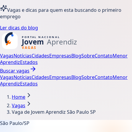
Vagas e dicas para quem esta buscando o primeiro
emprego
Ler dicas do blog
Vagas
Notícias
Cidades
Empresas
Blog
Sobre
Contato
Menor
Aprendiz
Estados
Buscar vagas
Vagas
Notícias
Cidades
Empresas
Blog
Sobre
Contato
Menor
Aprendiz
Estados
Home
Vagas
Vaga de Jovem Aprendiz São Paulo SP
São Paulo/SP