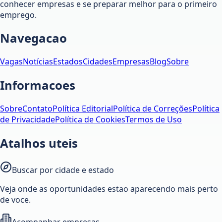
conhecer empresas e se preparar melhor para o primeiro
emprego.
Navegacao
Vagas
Notícias
Estados
Cidades
Empresas
Blog
Sobre
Informacoes
Sobre
Contato
Política Editorial
Política de Correções
Política
de Privacidade
Política de Cookies
Termos de Uso
Atalhos uteis
Buscar por cidade e estado
Veja onde as oportunidades estao aparecendo mais perto
de voce.
Acompanhar empresas