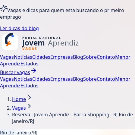
Vagas e dicas para quem esta buscando o primeiro
emprego
Ler dicas do blog
Vagas
Notícias
Cidades
Empresas
Blog
Sobre
Contato
Menor
Aprendiz
Estados
Buscar vagas
Vagas
Notícias
Cidades
Empresas
Blog
Sobre
Contato
Menor
Aprendiz
Estados
Home
Vagas
Reserva - Jovem Aprendiz - Barra Shopping - RJ Rio de
Janeiro/RJ
Rio de Janeiro/RJ