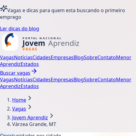
Vagas e dicas para quem esta buscando o primeiro
emprego
Ler dicas do blog
Vagas
Notícias
Cidades
Empresas
Blog
Sobre
Contato
Menor
Aprendiz
Estados
Buscar vagas
Vagas
Notícias
Cidades
Empresas
Blog
Sobre
Contato
Menor
Aprendiz
Estados
Home
Vagas
Jovem Aprendiz
Várzea Grande, MT
Oportunidades por cidade