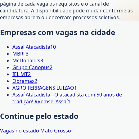
página de cada vaga os requisitos e o canal de
candidatura. A disponibilidade pode mudar conforme as
empresas abrem ou encerram processos seletivos.
Empresas com vagas na cidade
Assaí Atacadista
10
MBRF
3
McDonald's
3
Grupo Canopus
2
IEL MT
2
Obramax
2
AGRO FERRAGENS LUIZAO
1
Assaí Atacadista - O atacadista com 50 anos de
tradição! #VemserAssaí
1
Continue pelo estado
Vagas no estado
Mato Grosso