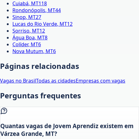
Cuiabá
,
MT
118
Rondonópolis
,
MT
44
Sinop
,
MT
27
Lucas do Rio Verde
,
MT
12
Sorriso
,
MT
12
Água Boa
,
MT
8
Colíder
,
MT
6
Nova Mutum
,
MT
6
Páginas relacionadas
Vagas no Brasil
Todas as cidades
Empresas com vagas
Perguntas frequentes
Quantas vagas de Jovem Aprendiz existem em
Várzea Grande, MT?