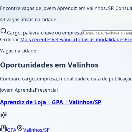
Encontre vagas de Jovem Aprendiz em
Valinhos
,
SP
. Consul
43
vagas ativas
na cidade
Cargo, palavra-chave ou empresa
Ordenar:
Mais recentes
Relevância
Todas as modalidades
Pre
Vagas na cidade
Oportunidades em Valinhos
Compare cargo, empresa, modalidade e data de publicação. 
Jovem Aprendiz
Presencial
Aprendiz de Loja | GPA | Valinhos/SP
GPA
Valinhos/SP