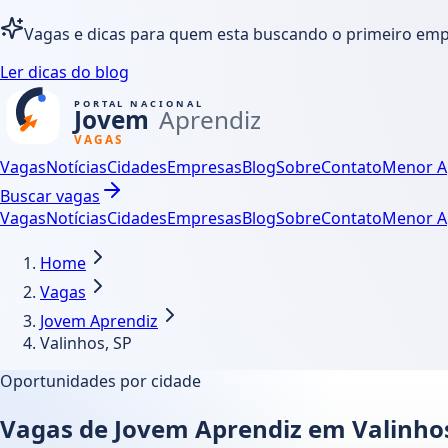
Vagas e dicas para quem esta buscando o primeiro em
Ler dicas do blog
Vagas
Notícias
Cidades
Empresas
Blog
Sobre
Contato
Menor A
Buscar vagas
Vagas
Notícias
Cidades
Empresas
Blog
Sobre
Contato
Menor A
Home
Vagas
Jovem Aprendiz
Valinhos, SP
Oportunidades por cidade
Vagas de Jovem Aprendiz em Valinhos