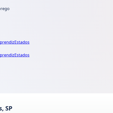
prego
prendiz
Estados
prendiz
Estados
, SP