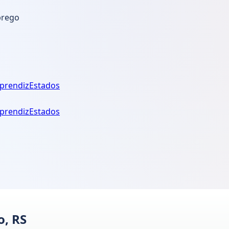
prego
prendiz
Estados
prendiz
Estados
o, RS