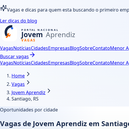
Vagas e dicas para quem esta buscando o primeiro em
Ler dicas do blog
Vagas
Notícias
Cidades
Empresas
Blog
Sobre
Contato
Menor A
Buscar vagas
Vagas
Notícias
Cidades
Empresas
Blog
Sobre
Contato
Menor A
Home
Vagas
Jovem Aprendiz
Santiago, RS
Oportunidades por cidade
Vagas de Jovem Aprendiz em Santiag