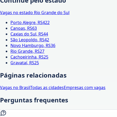
Continue pelo estado
Vagas no estado
Rio Grande do Sul
Porto Alegre
,
RS
422
Canoas
,
RS
63
Caxias do Sul
,
RS
44
São Leopoldo
,
RS
42
Novo Hamburgo
,
RS
36
Rio Grande
,
RS
27
Cachoeirinha
,
RS
25
Gravataí
,
RS
25
Páginas relacionadas
Vagas no Brasil
Todas as cidades
Empresas com vagas
Perguntas frequentes