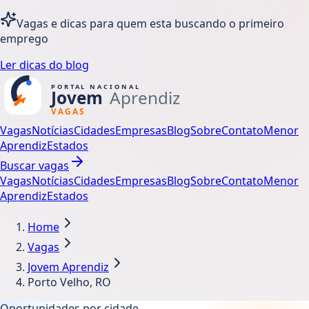
Vagas e dicas para quem esta buscando o primeiro
emprego
Ler dicas do blog
Vagas
Notícias
Cidades
Empresas
Blog
Sobre
Contato
Menor
Aprendiz
Estados
Buscar vagas
Vagas
Notícias
Cidades
Empresas
Blog
Sobre
Contato
Menor
Aprendiz
Estados
Home
Vagas
Jovem Aprendiz
Porto Velho, RO
Oportunidades por cidade