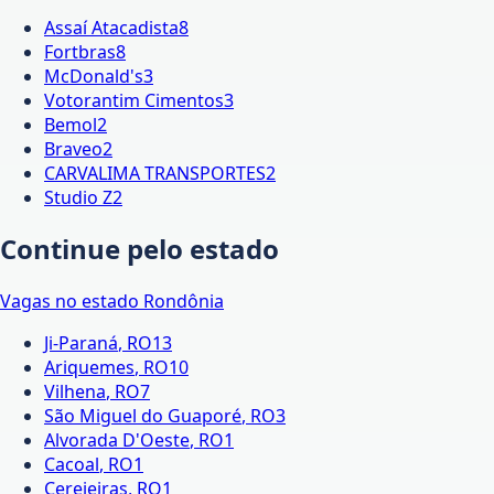
Assaí Atacadista
8
Fortbras
8
McDonald's
3
Votorantim Cimentos
3
Bemol
2
Braveo
2
CARVALIMA TRANSPORTES
2
Studio Z
2
Continue pelo estado
Vagas no estado
Rondônia
Ji-Paraná
,
RO
13
Ariquemes
,
RO
10
Vilhena
,
RO
7
São Miguel do Guaporé
,
RO
3
Alvorada D'Oeste
,
RO
1
Cacoal
,
RO
1
Cerejeiras
,
RO
1