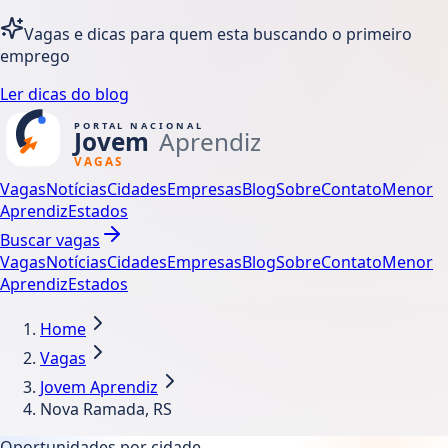
Vagas e dicas para quem esta buscando o primeiro
emprego
Ler dicas do blog
Vagas
Notícias
Cidades
Empresas
Blog
Sobre
Contato
Menor
Aprendiz
Estados
Buscar vagas
Vagas
Notícias
Cidades
Empresas
Blog
Sobre
Contato
Menor
Aprendiz
Estados
Home
Vagas
Jovem Aprendiz
Nova Ramada, RS
Oportunidades por cidade