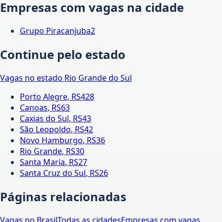
Empresas com vagas na cidade
Grupo Piracanjuba
2
Continue pelo estado
Vagas no estado
Rio Grande do Sul
Porto Alegre
,
RS
428
Canoas
,
RS
63
Caxias do Sul
,
RS
43
São Leopoldo
,
RS
42
Novo Hamburgo
,
RS
36
Rio Grande
,
RS
30
Santa Maria
,
RS
27
Santa Cruz do Sul
,
RS
26
Páginas relacionadas
Vagas no Brasil
Todas as cidades
Empresas com vagas