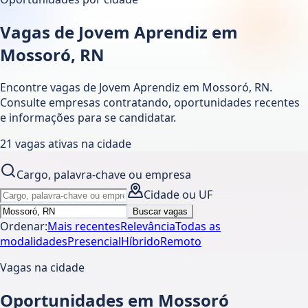
Vagas de Jovem Aprendiz em
Mossoró, RN
Encontre vagas de Jovem Aprendiz em
Mossoró
,
RN
.
Consulte empresas contratando, oportunidades recentes
e informações para se candidatar.
21
vagas ativas
na cidade
Cargo, palavra-chave ou empresa
Cidade ou UF
Buscar vagas
Ordenar:
Mais recentes
Relevância
Todas as
modalidades
Presencial
Híbrido
Remoto
Vagas na cidade
Oportunidades em Mossoró