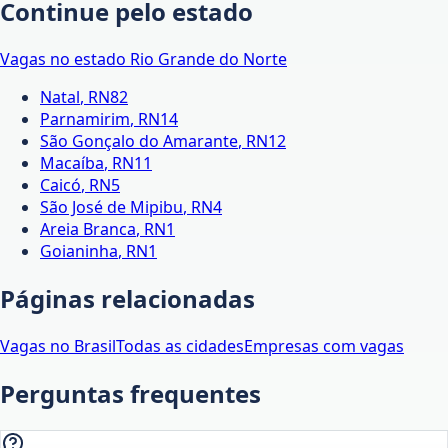
Continue pelo estado
Vagas no estado
Rio Grande do Norte
Natal
,
RN
82
Parnamirim
,
RN
14
São Gonçalo do Amarante
,
RN
12
Macaíba
,
RN
11
Caicó
,
RN
5
São José de Mipibu
,
RN
4
Areia Branca
,
RN
1
Goianinha
,
RN
1
Páginas relacionadas
Vagas no Brasil
Todas as cidades
Empresas com vagas
Perguntas frequentes