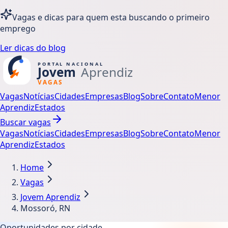
Vagas e dicas para quem esta buscando o primeiro
emprego
Ler dicas do blog
Vagas
Notícias
Cidades
Empresas
Blog
Sobre
Contato
Menor
Aprendiz
Estados
Buscar vagas
Vagas
Notícias
Cidades
Empresas
Blog
Sobre
Contato
Menor
Aprendiz
Estados
Home
Vagas
Jovem Aprendiz
Mossoró, RN
Oportunidades por cidade