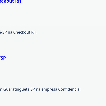
eckout RH
á/SP na Checkout RH.
/SP
m Guaratinguetá SP na empresa Confidencial.