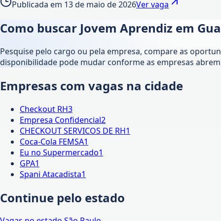
Publicada em
13 de maio de 2026
Ver vaga
Como buscar Jovem Aprendiz em
Gua
Pesquise pelo cargo ou pela empresa, compare as oportunid
disponibilidade pode mudar conforme as empresas abrem 
Empresas com vagas na cidade
Checkout RH
3
Empresa Confidencial
2
CHECKOUT SERVICOS DE RH
1
Coca-Cola FEMSA
1
Eu no Supermercado
1
GPA
1
Spani Atacadista
1
Continue pelo estado
Vagas no estado
São Paulo