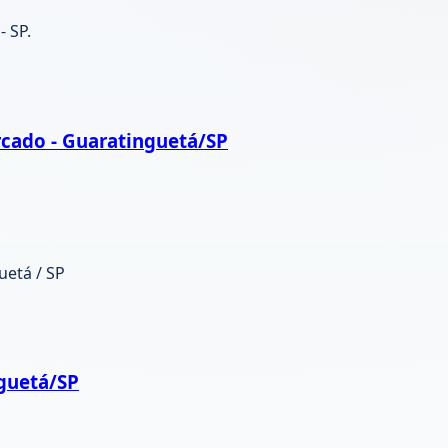
- SP.
cado - Guaratinguetá/SP
uetá / SP
nguetá/SP