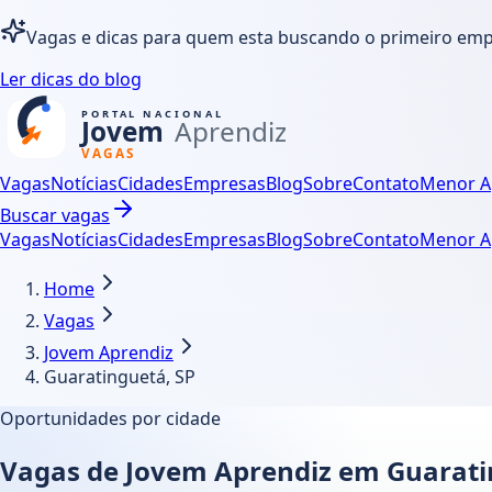
Vagas e dicas para quem esta buscando o primeiro em
Ler dicas do blog
Vagas
Notícias
Cidades
Empresas
Blog
Sobre
Contato
Menor A
Buscar vagas
Vagas
Notícias
Cidades
Empresas
Blog
Sobre
Contato
Menor A
Home
Vagas
Jovem Aprendiz
Guaratinguetá, SP
Oportunidades por cidade
Vagas de Jovem Aprendiz em Guarati