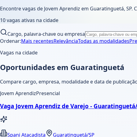
Encontre vagas de Jovem Aprendiz em
Guaratinguetá
,
SP
. 
10
vagas ativas
na cidade
Cargo, palavra-chave ou empresa
Ordenar:
Mais recentes
Relevância
Todas as modalidades
Pre
Vagas na cidade
Oportunidades em Guaratinguetá
Compare cargo, empresa, modalidade e data de publicação.
Jovem Aprendiz
Presencial
Vaga Jovem Aprendiz de Varejo - Guaratinguetá
Spani Atacadista
Guaratinguetá/SP