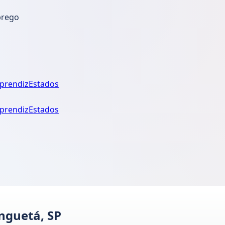
prego
prendiz
Estados
prendiz
Estados
nguetá, SP