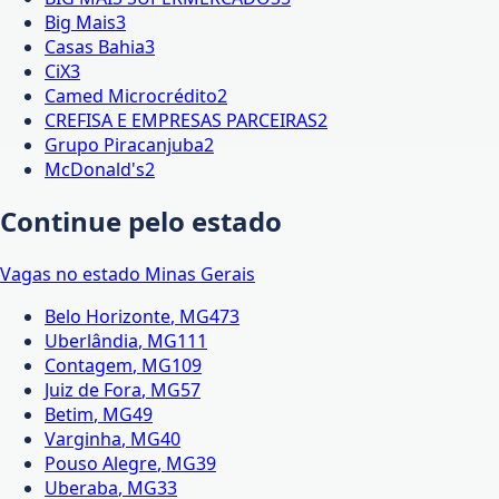
Big Mais
3
Casas Bahia
3
CiX
3
Camed Microcrédito
2
CREFISA E EMPRESAS PARCEIRAS
2
Grupo Piracanjuba
2
McDonald's
2
Continue pelo estado
Vagas no estado
Minas Gerais
Belo Horizonte
,
MG
473
Uberlândia
,
MG
111
Contagem
,
MG
109
Juiz de Fora
,
MG
57
Betim
,
MG
49
Varginha
,
MG
40
Pouso Alegre
,
MG
39
Uberaba
,
MG
33