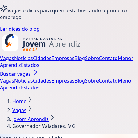
Vagas e dicas para quem esta buscando o primeiro
emprego
Ler dicas do blog
Vagas
Notícias
Cidades
Empresas
Blog
Sobre
Contato
Menor
Aprendiz
Estados
Buscar vagas
Vagas
Notícias
Cidades
Empresas
Blog
Sobre
Contato
Menor
Aprendiz
Estados
Home
Vagas
Jovem Aprendiz
Governador Valadares, MG
Oportunidades por cidade