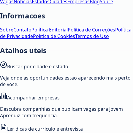
Vagas
Notícias
Estados
Cidades
Empresas
Blog
Sobre
Informacoes
Sobre
Contato
Política Editorial
Política de Correções
Política
de Privacidade
Política de Cookies
Termos de Uso
Atalhos uteis
Buscar por cidade e estado
Veja onde as oportunidades estao aparecendo mais perto
de voce.
Acompanhar empresas
Descubra companhias que publicam vagas para Jovem
Aprendiz com frequencia.
Ler dicas de curriculo e entrevista