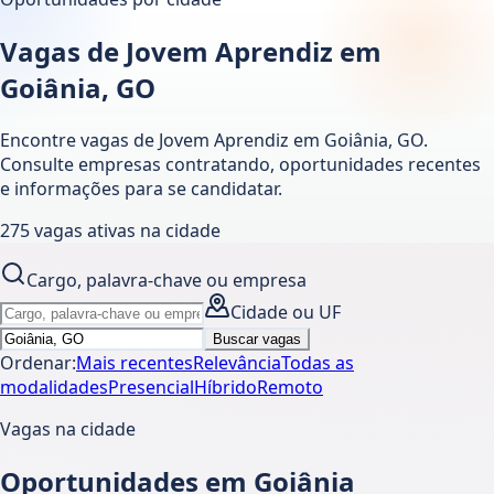
Vagas de Jovem Aprendiz em
Goiânia, GO
Encontre vagas de Jovem Aprendiz em
Goiânia
,
GO
.
Consulte empresas contratando, oportunidades recentes
e informações para se candidatar.
275
vagas ativas
na cidade
Cargo, palavra-chave ou empresa
Cidade ou UF
Buscar vagas
Ordenar:
Mais recentes
Relevância
Todas as
modalidades
Presencial
Híbrido
Remoto
Vagas na cidade
Oportunidades em Goiânia