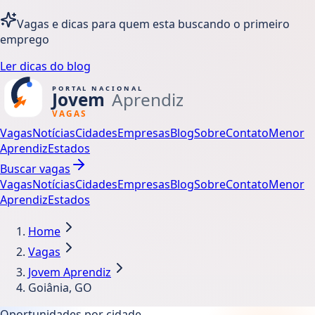
Vagas e dicas para quem esta buscando o primeiro
emprego
Ler dicas do blog
Vagas
Notícias
Cidades
Empresas
Blog
Sobre
Contato
Menor
Aprendiz
Estados
Buscar vagas
Vagas
Notícias
Cidades
Empresas
Blog
Sobre
Contato
Menor
Aprendiz
Estados
Home
Vagas
Jovem Aprendiz
Goiânia, GO
Oportunidades por cidade