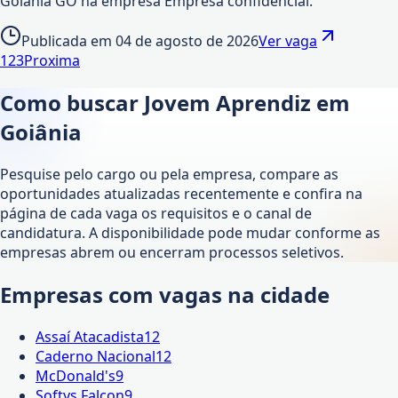
Goiânia GO na empresa Empresa confidencial.
Publicada em
04 de agosto de 2026
Ver vaga
1
2
3
Proxima
Como buscar Jovem Aprendiz em
Goiânia
Pesquise pelo cargo ou pela empresa, compare as
oportunidades atualizadas recentemente e confira na
página de cada vaga os requisitos e o canal de
candidatura. A disponibilidade pode mudar conforme as
empresas abrem ou encerram processos seletivos.
Empresas com vagas na cidade
Assaí Atacadista
12
Caderno Nacional
12
McDonald's
9
Softys Falcon
9