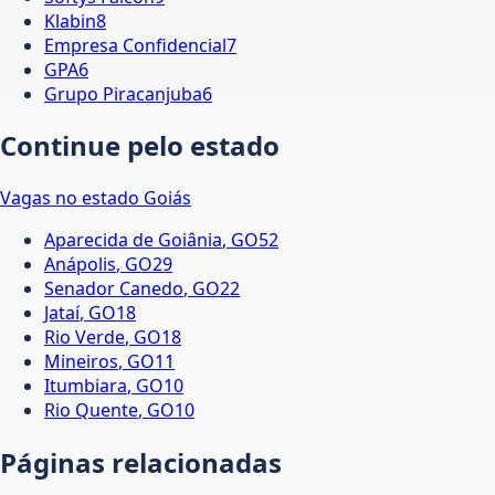
Klabin
8
Empresa Confidencial
7
GPA
6
Grupo Piracanjuba
6
Continue pelo estado
Vagas no estado
Goiás
Aparecida de Goiânia
,
GO
52
Anápolis
,
GO
29
Senador Canedo
,
GO
22
Jataí
,
GO
18
Rio Verde
,
GO
18
Mineiros
,
GO
11
Itumbiara
,
GO
10
Rio Quente
,
GO
10
Páginas relacionadas