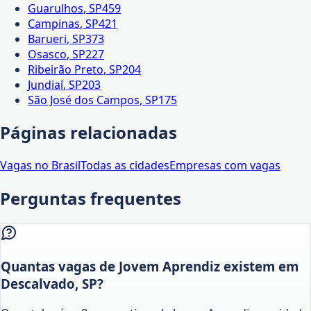
Guarulhos
,
SP
459
Campinas
,
SP
421
Barueri
,
SP
373
Osasco
,
SP
227
Ribeirão Preto
,
SP
204
Jundiaí
,
SP
203
São José dos Campos
,
SP
175
Páginas relacionadas
Vagas no Brasil
Todas as cidades
Empresas com vagas
Perguntas frequentes
Quantas vagas de Jovem Aprendiz existem em
Descalvado, SP?