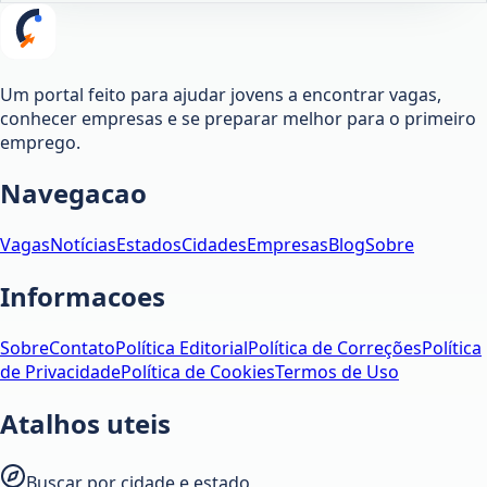
Um portal feito para ajudar jovens a encontrar vagas,
conhecer empresas e se preparar melhor para o primeiro
emprego.
Navegacao
Vagas
Notícias
Estados
Cidades
Empresas
Blog
Sobre
Informacoes
Sobre
Contato
Política Editorial
Política de Correções
Política
de Privacidade
Política de Cookies
Termos de Uso
Atalhos uteis
Buscar por cidade e estado