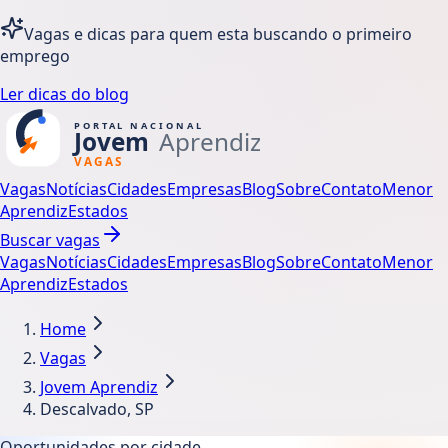
Vagas e dicas para quem esta buscando o primeiro
emprego
Ler dicas do blog
Vagas
Notícias
Cidades
Empresas
Blog
Sobre
Contato
Menor
Aprendiz
Estados
Buscar vagas
Vagas
Notícias
Cidades
Empresas
Blog
Sobre
Contato
Menor
Aprendiz
Estados
Home
Vagas
Jovem Aprendiz
Descalvado, SP
Oportunidades por cidade