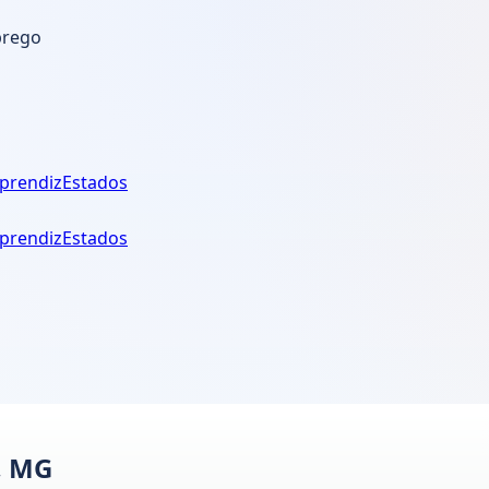
prego
prendiz
Estados
prendiz
Estados
, MG