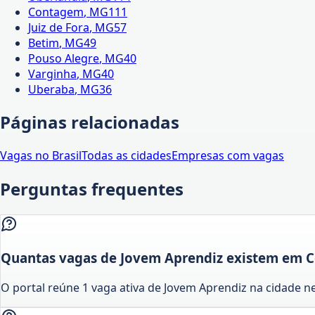
Contagem
,
MG
111
Juiz de Fora
,
MG
57
Betim
,
MG
49
Pouso Alegre
,
MG
40
Varginha
,
MG
40
Uberaba
,
MG
36
Páginas relacionadas
Vagas no Brasil
Todas as cidades
Empresas com vagas
Perguntas frequentes
Quantas vagas de Jovem Aprendiz existem em C
O portal reúne 1 vaga ativa de Jovem Aprendiz na cidade 