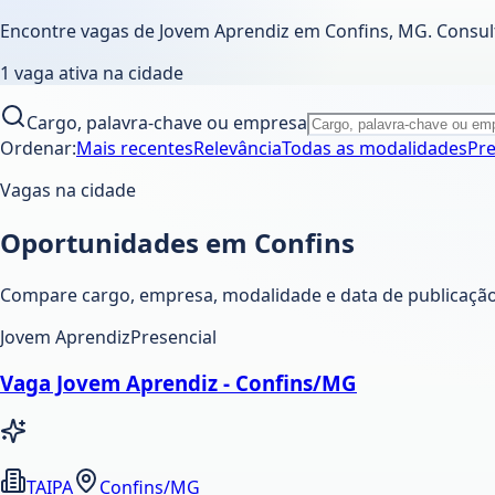
Encontre vagas de Jovem Aprendiz em
Confins
,
MG
. Consu
1
vaga ativa
na cidade
Cargo, palavra-chave ou empresa
Ordenar:
Mais recentes
Relevância
Todas as modalidades
Pre
Vagas na cidade
Oportunidades em Confins
Compare cargo, empresa, modalidade e data de publicação. 
Jovem Aprendiz
Presencial
Vaga Jovem Aprendiz - Confins/MG
TAIPA
Confins/MG