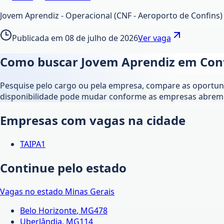
Jovem Aprendiz - Operacional (CNF - Aeroporto de Confins
Publicada em
08 de julho de 2026
Ver vaga
Como buscar Jovem Aprendiz em
Con
Pesquise pelo cargo ou pela empresa, compare as oportunid
disponibilidade pode mudar conforme as empresas abrem 
Empresas com vagas na cidade
TAIPA
1
Continue pelo estado
Vagas no estado
Minas Gerais
Belo Horizonte
,
MG
478
Uberlândia
,
MG
114