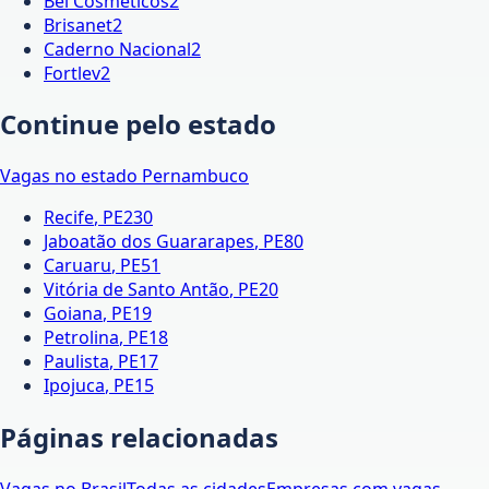
Bel Cosméticos
2
Brisanet
2
Caderno Nacional
2
Fortlev
2
Continue pelo estado
Vagas no estado
Pernambuco
Recife
,
PE
230
Jaboatão dos Guararapes
,
PE
80
Caruaru
,
PE
51
Vitória de Santo Antão
,
PE
20
Goiana
,
PE
19
Petrolina
,
PE
18
Paulista
,
PE
17
Ipojuca
,
PE
15
Páginas relacionadas