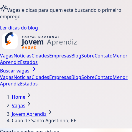
Vagas e dicas para quem esta buscando o primeiro
emprego
Ler dicas do blog
Vagas
Notícias
Cidades
Empresas
Blog
Sobre
Contato
Menor
Aprendiz
Estados
Buscar vagas
Vagas
Notícias
Cidades
Empresas
Blog
Sobre
Contato
Menor
Aprendiz
Estados
Home
Vagas
Jovem Aprendiz
Cabo de Santo Agostinho, PE
Oportunidades por cidade