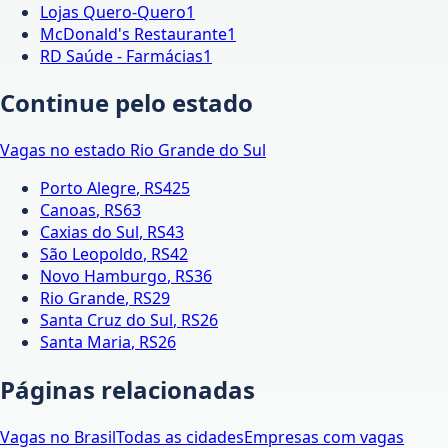
Lojas Quero-Quero
1
McDonald's Restaurante
1
RD Saúde - Farmácias
1
Continue pelo estado
Vagas no estado
Rio Grande do Sul
Porto Alegre
,
RS
425
Canoas
,
RS
63
Caxias do Sul
,
RS
43
São Leopoldo
,
RS
42
Novo Hamburgo
,
RS
36
Rio Grande
,
RS
29
Santa Cruz do Sul
,
RS
26
Santa Maria
,
RS
26
Páginas relacionadas
Vagas no Brasil
Todas as cidades
Empresas com vagas