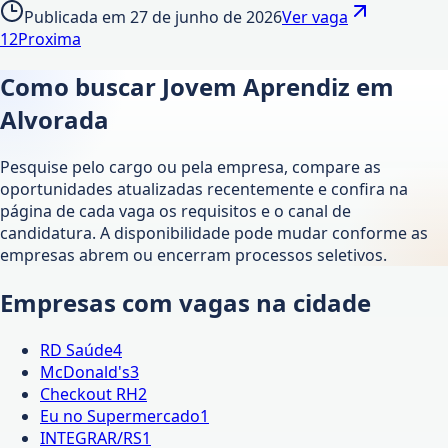
Publicada em
27 de junho de 2026
Ver vaga
1
2
Proxima
Como buscar Jovem Aprendiz em
Alvorada
Pesquise pelo cargo ou pela empresa, compare as
oportunidades atualizadas recentemente e confira na
página de cada vaga os requisitos e o canal de
candidatura. A disponibilidade pode mudar conforme as
empresas abrem ou encerram processos seletivos.
Empresas com vagas na cidade
RD Saúde
4
McDonald's
3
Checkout RH
2
Eu no Supermercado
1
INTEGRAR/RS
1