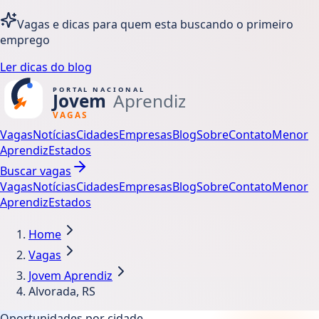
Vagas e dicas para quem esta buscando o primeiro
emprego
Ler dicas do blog
Vagas
Notícias
Cidades
Empresas
Blog
Sobre
Contato
Menor
Aprendiz
Estados
Buscar vagas
Vagas
Notícias
Cidades
Empresas
Blog
Sobre
Contato
Menor
Aprendiz
Estados
Home
Vagas
Jovem Aprendiz
Alvorada, RS
Oportunidades por cidade