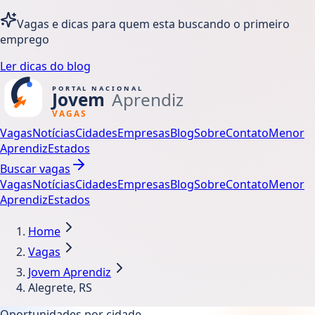
Vagas e dicas para quem esta buscando o primeiro
emprego
Ler dicas do blog
Vagas
Notícias
Cidades
Empresas
Blog
Sobre
Contato
Menor
Aprendiz
Estados
Buscar vagas
Vagas
Notícias
Cidades
Empresas
Blog
Sobre
Contato
Menor
Aprendiz
Estados
Home
Vagas
Jovem Aprendiz
Alegrete, RS
Oportunidades por cidade