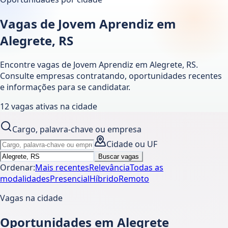
Vagas de Jovem Aprendiz em
Alegrete, RS
Encontre vagas de Jovem Aprendiz em
Alegrete
,
RS
.
Consulte empresas contratando, oportunidades recentes
e informações para se candidatar.
12
vagas ativas
na cidade
Cargo, palavra-chave ou empresa
Cidade ou UF
Buscar vagas
Ordenar:
Mais recentes
Relevância
Todas as
modalidades
Presencial
Híbrido
Remoto
Vagas na cidade
Oportunidades em Alegrete