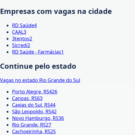
Empresas com vagas na cidade
RD Saúde
4
CAAL
3
3tentos
2
Sicredi
2
RD Saúde - Farmácias
1
Continue pelo estado
Vagas no estado
Rio Grande do Sul
Porto Alegre
,
RS
426
Canoas
,
RS
63
Caxias do Sul
,
RS
44
São Leopoldo
,
RS
42
Novo Hamburgo
,
RS
36
Rio Grande
,
RS
27
Cachoeirinha
,
RS
25