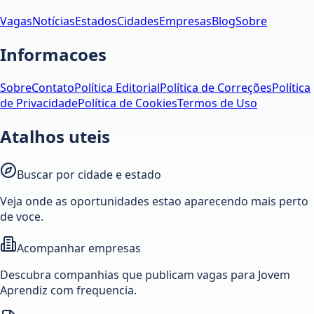
Vagas
Notícias
Estados
Cidades
Empresas
Blog
Sobre
Informacoes
Sobre
Contato
Política Editorial
Política de Correções
Política
de Privacidade
Política de Cookies
Termos de Uso
Atalhos uteis
Buscar por cidade e estado
Veja onde as oportunidades estao aparecendo mais perto
de voce.
Acompanhar empresas
Descubra companhias que publicam vagas para Jovem
Aprendiz com frequencia.