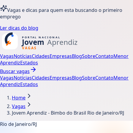
Vagas e dicas para quem esta buscando o primeiro
emprego
Ler dicas do blog
Vagas
Notícias
Cidades
Empresas
Blog
Sobre
Contato
Menor
Aprendiz
Estados
Buscar vagas
Vagas
Notícias
Cidades
Empresas
Blog
Sobre
Contato
Menor
Aprendiz
Estados
Home
Vagas
Jovem Aprendiz - Bimbo do Brasil Rio de Janeiro/RJ
Rio de Janeiro/RJ