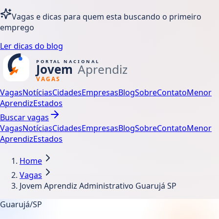
Vagas e dicas para quem esta buscando o primeiro
emprego
Ler dicas do blog
Vagas
Notícias
Cidades
Empresas
Blog
Sobre
Contato
Menor
Aprendiz
Estados
Buscar vagas
Vagas
Notícias
Cidades
Empresas
Blog
Sobre
Contato
Menor
Aprendiz
Estados
Home
Vagas
Jovem Aprendiz Administrativo Guarujá SP
Guarujá/SP