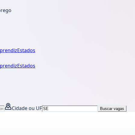
prego
prendiz
Estados
prendiz
Estados
Cidade ou UF
Buscar vagas