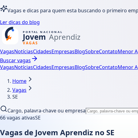
Vagas e dicas para quem esta buscando o primeiro em
Ler dicas do blog
Vagas
Notícias
Cidades
Empresas
Blog
Sobre
Contato
Menor A
Buscar vagas
Vagas
Notícias
Cidades
Empresas
Blog
Sobre
Contato
Menor A
Home
Vagas
SE
Cargo, palavra-chave ou empresa
66
vagas ativas
SE
Vagas de Jovem Aprendiz no SE