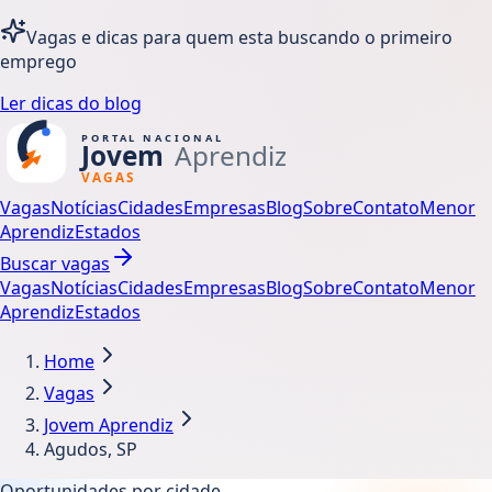
Vagas e dicas para quem esta buscando o primeiro
emprego
Ler dicas do blog
Vagas
Notícias
Cidades
Empresas
Blog
Sobre
Contato
Menor
Aprendiz
Estados
Buscar vagas
Vagas
Notícias
Cidades
Empresas
Blog
Sobre
Contato
Menor
Aprendiz
Estados
Home
Vagas
Jovem Aprendiz
Agudos, SP
Oportunidades por cidade