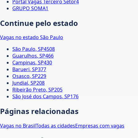
Portal Vagas Terceiro Setor
4
GRUPO SOMA
1
Continue pelo estado
Vagas no estado
São Paulo
São Paulo
,
SP
4508
Guarulhos
,
SP
466
Campinas
,
SP
430
Barueri
,
SP
377
Osasco
,
SP
229
Jundiaí
,
SP
208
Ribeirão Preto
,
SP
205
São José dos Campos
,
SP
176
Páginas relacionadas
Vagas no Brasil
Todas as cidades
Empresas com vagas