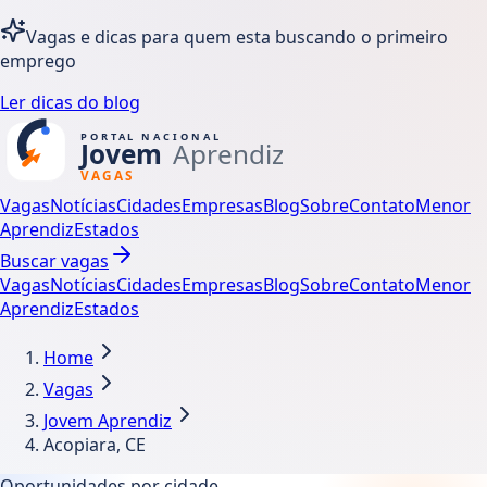
Vagas e dicas para quem esta buscando o primeiro
emprego
Ler dicas do blog
Vagas
Notícias
Cidades
Empresas
Blog
Sobre
Contato
Menor
Aprendiz
Estados
Buscar vagas
Vagas
Notícias
Cidades
Empresas
Blog
Sobre
Contato
Menor
Aprendiz
Estados
Home
Vagas
Jovem Aprendiz
Acopiara, CE
Oportunidades por cidade