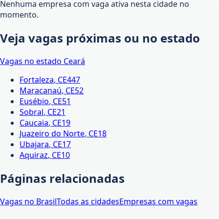
Nenhuma empresa com vaga ativa nesta cidade no
momento.
Veja vagas próximas ou no estado
Vagas no estado
Ceará
Fortaleza
,
CE
447
Maracanaú
,
CE
52
Eusébio
,
CE
51
Sobral
,
CE
21
Caucaia
,
CE
19
Juazeiro do Norte
,
CE
18
Ubajara
,
CE
17
Aquiraz
,
CE
10
Páginas relacionadas
Vagas no Brasil
Todas as cidades
Empresas com vagas