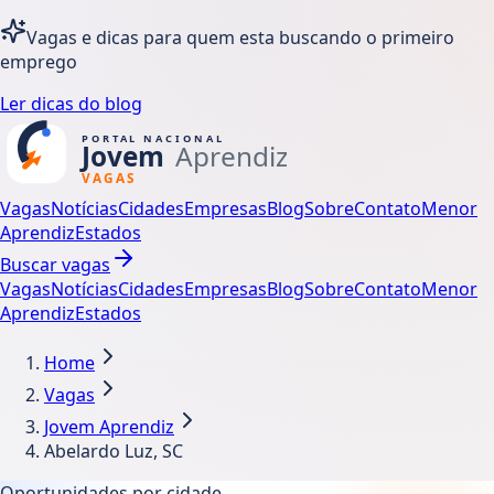
Vagas e dicas para quem esta buscando o primeiro
emprego
Ler dicas do blog
Vagas
Notícias
Cidades
Empresas
Blog
Sobre
Contato
Menor
Aprendiz
Estados
Buscar vagas
Vagas
Notícias
Cidades
Empresas
Blog
Sobre
Contato
Menor
Aprendiz
Estados
Home
Vagas
Jovem Aprendiz
Abelardo Luz, SC
Oportunidades por cidade