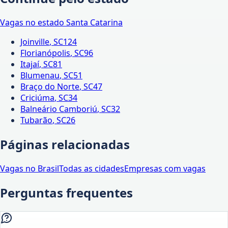
Vagas no estado
Santa Catarina
Joinville
,
SC
124
Florianópolis
,
SC
96
Itajaí
,
SC
81
Blumenau
,
SC
51
Braço do Norte
,
SC
47
Criciúma
,
SC
34
Balneário Camboriú
,
SC
32
Tubarão
,
SC
26
Páginas relacionadas
Vagas no Brasil
Todas as cidades
Empresas com vagas
Perguntas frequentes