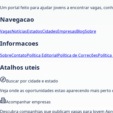
Um portal feito para ajudar jovens a encontrar vagas, co
Navegacao
Vagas
Notícias
Estados
Cidades
Empresas
Blog
Sobre
Informacoes
Sobre
Contato
Política Editorial
Política de Correções
Política
Atalhos uteis
Buscar por cidade e estado
Veja onde as oportunidades estao aparecendo mais perto 
Acompanhar empresas
Descubra companhias que publicam vagas para Jovem Apre