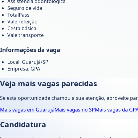
Assistência odontológica
Seguro de vida
TotalPass
Vale refeição
Cesta básica
Vale transporte
Informações da vaga
Local: Guarujá/SP
Empresa: GPA
Veja mais vagas parecidas
Se esta oportunidade chamou a sua atenção, aproveite pa
Mais vagas em
Guarujá
Mais vagas no
SP
Mais vagas da
GP
Candidatura