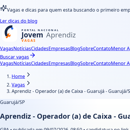
Vagas e dicas para quem esta buscando o primeiro em
Ler dicas do blog
Vagas
Notícias
Cidades
Empresas
Blog
Sobre
Contato
Menor A
Buscar vagas
Vagas
Notícias
Cidades
Empresas
Blog
Sobre
Contato
Menor A
Home
Vagas
Aprendiz - Operador (a) de Caixa - Guarujá - Guarujá/
Guarujá/SP
Aprendiz - Operador (a) de Caixa - Gu
GPA • publicada em 09/07/2026, 08:50 • candidatura no link