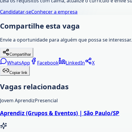
Leia os requisitos com calma, atualize o currículo e envie s
Candidatar-se
Conhecer a empresa
Compartilhe esta vaga
Envie a oportunidade para alguém que possa se interessar.
Compartilhar
WhatsApp
Facebook
LinkedIn
X
Copiar link
Vagas relacionadas
Jovem Aprendiz
Presencial
Aprendiz (Grupos & Eventos) | São Paulo/SP