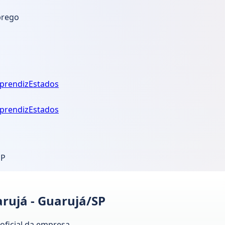
prego
prendiz
Estados
prendiz
Estados
SP
arujá - Guarujá/SP
 oficial da empresa