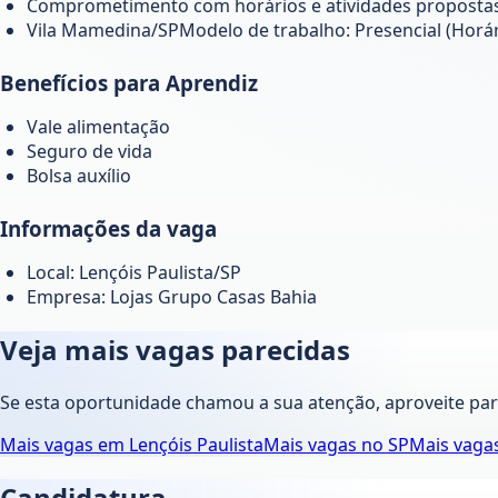
Comprometimento com horários e atividades propostas
Vila Mamedina/SPModelo de trabalho: Presencial (Horár
Benefícios para Aprendiz
Vale alimentação
Seguro de vida
Bolsa auxílio
Informações da vaga
Local: Lençóis Paulista/SP
Empresa: Lojas Grupo Casas Bahia
Veja mais vagas parecidas
Se esta oportunidade chamou a sua atenção, aproveite pa
Mais vagas em
Lençóis Paulista
Mais vagas no
SP
Mais vaga
Candidatura