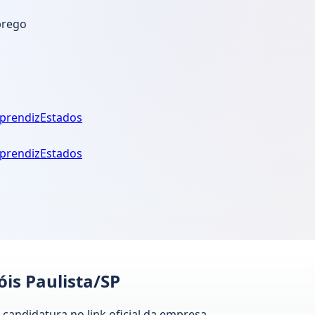
prego
prendiz
Estados
prendiz
Estados
óis Paulista/SP
 candidatura no link oficial da empresa