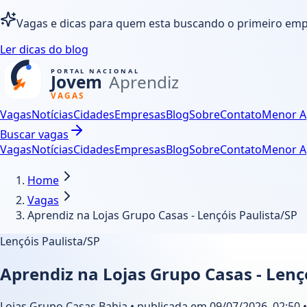
Vagas e dicas para quem esta buscando o primeiro em
Ler dicas do blog
Vagas
Notícias
Cidades
Empresas
Blog
Sobre
Contato
Menor A
Buscar vagas
Vagas
Notícias
Cidades
Empresas
Blog
Sobre
Contato
Menor A
Home
Vagas
Aprendiz na Lojas Grupo Casas - Lençóis Paulista/SP
Lençóis Paulista/SP
Aprendiz na Lojas Grupo Casas - Lenç
Lojas Grupo Casas Bahia • publicada em 09/07/2026, 02:50 •