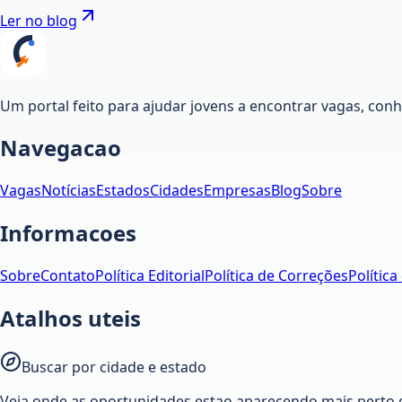
Ler no blog
Um portal feito para ajudar jovens a encontrar vagas, co
Navegacao
Vagas
Notícias
Estados
Cidades
Empresas
Blog
Sobre
Informacoes
Sobre
Contato
Política Editorial
Política de Correções
Política
Atalhos uteis
Buscar por cidade e estado
Veja onde as oportunidades estao aparecendo mais perto 