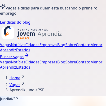
Vagas e dicas para quem esta buscando o primeiro
emprego
Ler dicas do blog
Vagas
Notícias
Cidades
Empresas
Blog
Sobre
Contato
Menor
Aprendiz
Estados
Buscar vagas
Vagas
Notícias
Cidades
Empresas
Blog
Sobre
Contato
Menor
Aprendiz
Estados
Home
Vagas
Aprendiz Jundiaí/SP
Jundiaí/SP