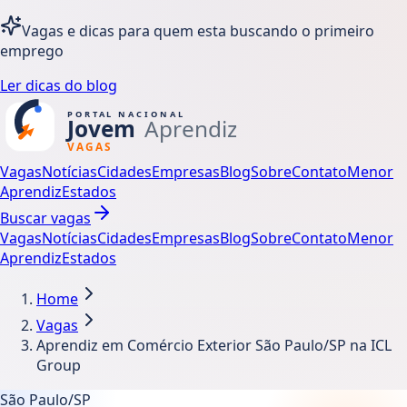
Vagas e dicas para quem esta buscando o primeiro
emprego
Ler dicas do blog
Vagas
Notícias
Cidades
Empresas
Blog
Sobre
Contato
Menor
Aprendiz
Estados
Buscar vagas
Vagas
Notícias
Cidades
Empresas
Blog
Sobre
Contato
Menor
Aprendiz
Estados
Home
Vagas
Aprendiz em Comércio Exterior São Paulo/SP na ICL
Group
São Paulo/SP