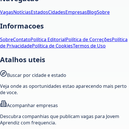
Vagas
Notícias
Estados
Cidades
Empresas
Blog
Sobre
Informacoes
Sobre
Contato
Política Editorial
Política de Correções
Política
de Privacidade
Política de Cookies
Termos de Uso
Atalhos uteis
Buscar por cidade e estado
Veja onde as oportunidades estao aparecendo mais perto
de voce.
Acompanhar empresas
Descubra companhias que publicam vagas para Jovem
Aprendiz com frequencia.