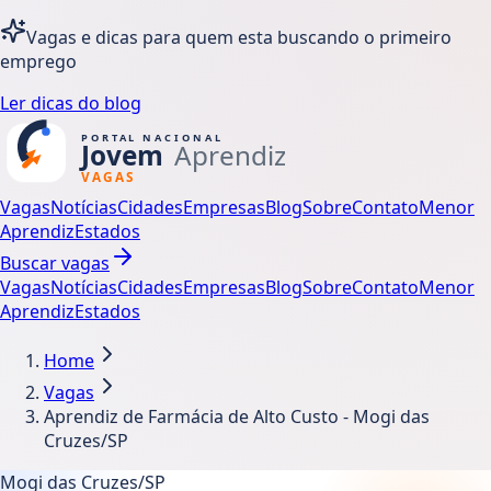
Vagas e dicas para quem esta buscando o primeiro
emprego
Ler dicas do blog
Vagas
Notícias
Cidades
Empresas
Blog
Sobre
Contato
Menor
Aprendiz
Estados
Buscar vagas
Vagas
Notícias
Cidades
Empresas
Blog
Sobre
Contato
Menor
Aprendiz
Estados
Home
Vagas
Aprendiz de Farmácia de Alto Custo - Mogi das
Cruzes/SP
Mogi das Cruzes/SP