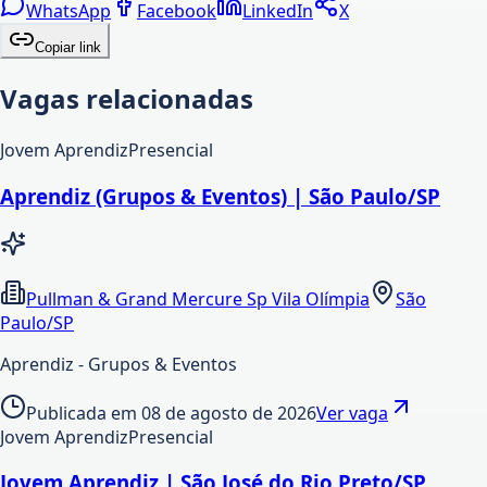
WhatsApp
Facebook
LinkedIn
X
Copiar link
Vagas relacionadas
Jovem Aprendiz
Presencial
Aprendiz (Grupos & Eventos) | São Paulo/SP
Pullman & Grand Mercure Sp Vila Olímpia
São
Paulo/SP
Aprendiz - Grupos & Eventos
Publicada em
08 de agosto de 2026
Ver vaga
Jovem Aprendiz
Presencial
Jovem Aprendiz | São José do Rio Preto/SP