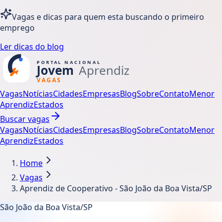
Vagas e dicas para quem esta buscando o primeiro
emprego
Ler dicas do blog
Vagas
Notícias
Cidades
Empresas
Blog
Sobre
Contato
Menor
Aprendiz
Estados
Buscar vagas
Vagas
Notícias
Cidades
Empresas
Blog
Sobre
Contato
Menor
Aprendiz
Estados
Home
Vagas
Aprendiz de Cooperativo - São João da Boa Vista/SP
São João da Boa Vista/SP