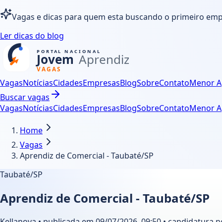
Vagas e dicas para quem esta buscando o primeiro em
Ler dicas do blog
Vagas
Notícias
Cidades
Empresas
Blog
Sobre
Contato
Menor A
Buscar vagas
Vagas
Notícias
Cidades
Empresas
Blog
Sobre
Contato
Menor A
Home
Vagas
Aprendiz de Comercial - Taubaté/SP
Taubaté/SP
Aprendiz de Comercial - Taubaté/SP
Kellanova • publicada em 09/07/2026, 09:50 • candidatura no