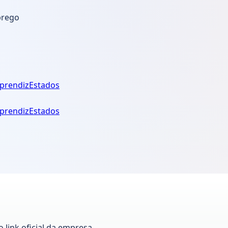
prego
prendiz
Estados
prendiz
Estados
 link oficial da empresa