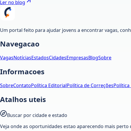
Ler no blog
Um portal feito para ajudar jovens a encontrar vagas, co
Navegacao
Vagas
Notícias
Estados
Cidades
Empresas
Blog
Sobre
Informacoes
Sobre
Contato
Política Editorial
Política de Correções
Política
Atalhos uteis
Buscar por cidade e estado
Veja onde as oportunidades estao aparecendo mais perto 