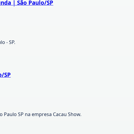
unda | São Paulo/SP
o - SP.
o/SP
ão Paulo SP na empresa Cacau Show.