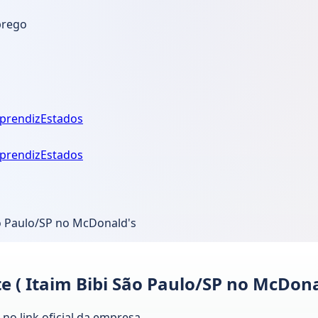
prego
prendiz
Estados
prendiz
Estados
ão Paulo/SP no McDonald's
 ( Itaim Bibi São Paulo/SP no McDona
no link oficial da empresa