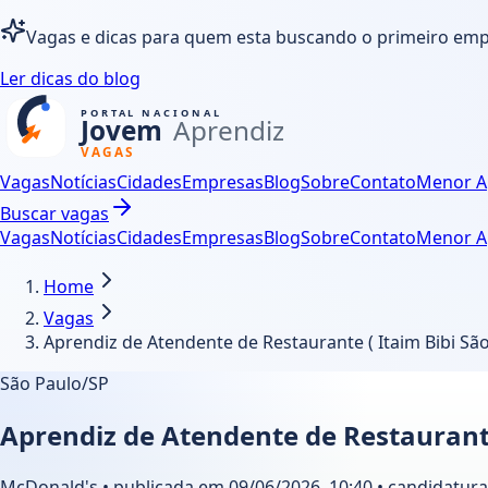
Vagas e dicas para quem esta buscando o primeiro em
Ler dicas do blog
Vagas
Notícias
Cidades
Empresas
Blog
Sobre
Contato
Menor A
Buscar vagas
Vagas
Notícias
Cidades
Empresas
Blog
Sobre
Contato
Menor A
Home
Vagas
Aprendiz de Atendente de Restaurante ( Itaim Bibi S
São Paulo/SP
Aprendiz de Atendente de Restaurante
McDonald's • publicada em 09/06/2026, 10:40 • candidatura 