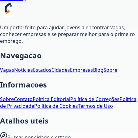
Um portal feito para ajudar jovens a encontrar vagas,
conhecer empresas e se preparar melhor para o primeiro
emprego.
Navegacao
Vagas
Notícias
Estados
Cidades
Empresas
Blog
Sobre
Informacoes
Sobre
Contato
Política Editorial
Política de Correções
Política
de Privacidade
Política de Cookies
Termos de Uso
Atalhos uteis
Buscar por cidade e estado