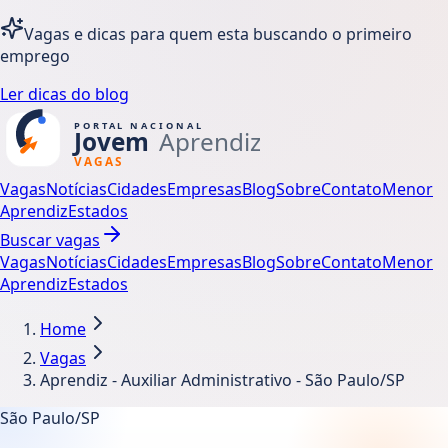
Vagas e dicas para quem esta buscando o primeiro
emprego
Ler dicas do blog
Vagas
Notícias
Cidades
Empresas
Blog
Sobre
Contato
Menor
Aprendiz
Estados
Buscar vagas
Vagas
Notícias
Cidades
Empresas
Blog
Sobre
Contato
Menor
Aprendiz
Estados
Home
Vagas
Aprendiz - Auxiliar Administrativo - São Paulo/SP
São Paulo/SP